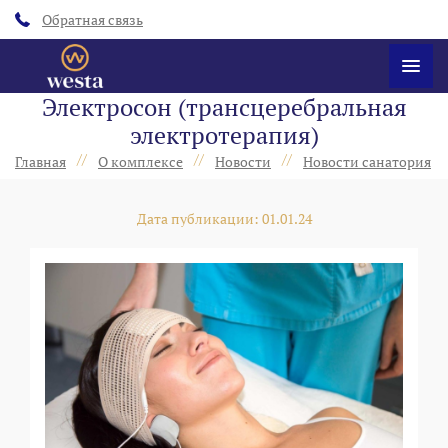
Обратная связь
Электросон (трансцеребральная
электротерапия)
//
//
//
/
Главная
О комплексе
Новости
Новости санатория
Дата публикации: 01.01.24