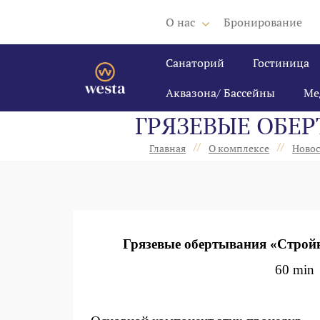
О нас
Бронирование
Санаторий
Гостиница
Аквазона/ Бассейны
Ме
ГРЯЗЕВЫЕ ОБЕР
//
//
Главная
О комплексе
Ново
Грязевые обертывания «Стройн
60 min