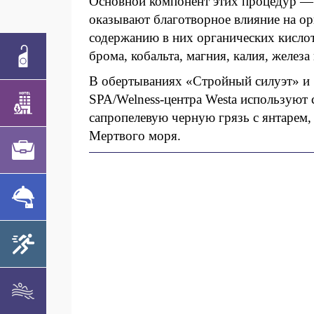
Основной компонент этих процедур — 
оказывают благотворное влияние на о
содержанию в них органических кисло
брома, кобальта, магния, калия, железа
В обертываниях «Стройный силуэт» и 
SPA/Welness-центра Westa используют 
сапропелевую черную грязь с янтарем, 
Мертвого моря.