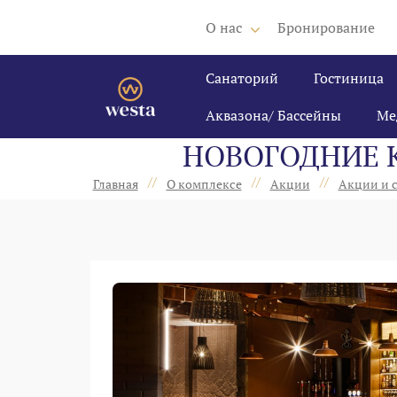
О нас
Бронирование
Санаторий
Гостиница
Аквазона/ Бассейны
Ме
НОВОГОДНИЕ К
//
//
//
Главная
О комплексе
Акции
Акции и с