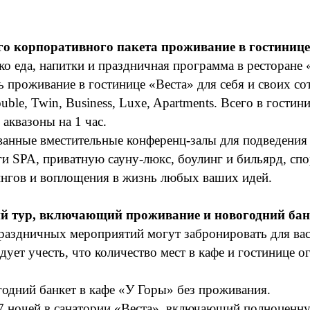
го корпоративного пакета проживание в гостинице
ко еда, напитки и праздничная программа в ресторане 
 проживание в гостинице «Веста» для себя и своих с
le, Twin, Business, Luxe, Apartments. Всего в гости
аквазоны на 1 час.
нные вместительные конференц-залы для подведения
ги SPA, приватную сауну-люкс, боулинг и бильярд, с
нгов и воплощения в жизнь любых ваших идей.
й тур, включающий проживание и новогодний бан
раздничных мероприятий могут забронировать для вас
дует учесть, что количество мест в кафе и гостинице 
одний банкет в кафе «У Горы» без проживания.
7 ночей в санатории «Веста», включающий полноценн