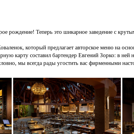
рое рождение! Теперь это шикарное заведение с крут
оваленок, который предлагает авторское меню на основ
рную карту составил бартендер Евгений Зорко: в ней н
словно, мы всегда рады угостить вас фирменными наст