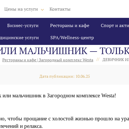
Цены на услуги
Контакты
Бизнес-услуги
Рестораны и кафе
Спорт и акт
дицинские услуги
SPA/Wellness-центр
ИЛИ МАЛЬЧИШНИК — ТОЛЬК
//
ДЕВИЧНИК И
Рестораны и кафе | Загородный комплекс Westa
Дата публикации: 10.06.25
к или мальчишник в Загородном комплексе Westa!
ужно, чтобы прощание с холостой жизнью прошло на ур
влечений и релакса.