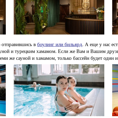
) отправившись в
боулинг или бильярд
. А еще у нас ес
ауной и турецким хамамом. Если же Вам и Вашим дру
теми же сауной и хамамом, только бассейн будет один 