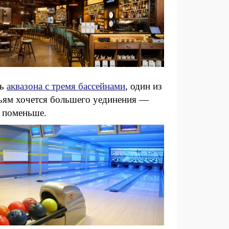
ть
аквазона с тремя бассейнами
, один из
зьям хочется большего уединения —
и поменьше.