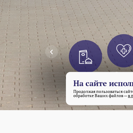
Питание
Лечение
Способы
Программы
На сайте испол
оплаты
Продолжая пользоваться сайто
обработке Ваших файлов —
в 