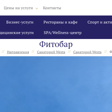
Цены на услуги
Контакты
Бизнес-услуги
Рестораны и кафе
Спорт и акт
дицинские услуги
SPA/Wellness-центр
Фитобар
//
//
//
//
Ф
Направления
Санаторий Westa
Санаторий Westa