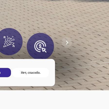
азвлечения и
Питание
досуг
Способы
Програм
оплаты
н
Нет, спасибо.