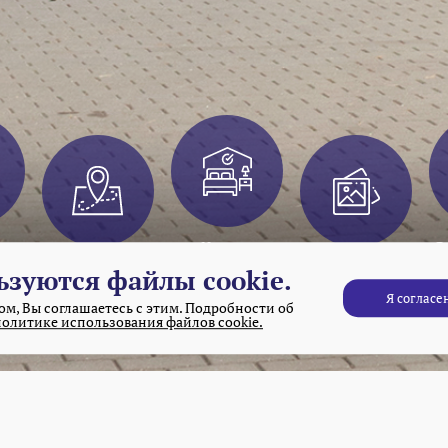
Номера
Р
Территория
Фотогалерея
ьзуются файлы cookie.
Я согласе
м, Вы соглашаетесь с этим. Подробности об
политике использования файлов cookie.