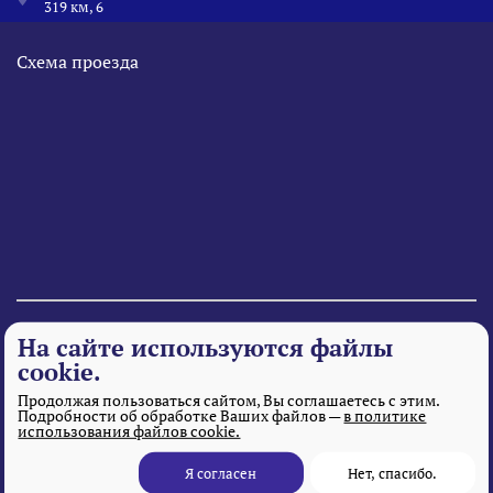
319 км, 6
Схема проезда
© 1995 - 2026 «Веста» Все права защищены.
На сайте используются файлы
cookie.
Продолжая пользоваться сайтом, Вы соглашаетесь с этим.
Подробности об обработке Ваших файлов —
в политике
использования файлов cookie.
Я согласен
Нет, спасибо.
Разработка и поддержка сайта
– MITGroup