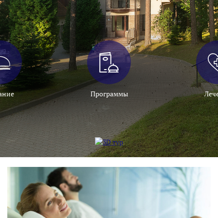
ание
Программы
Леч