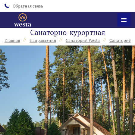
Обратная связь
Санаторно-курортная
//
//
//
Главная
Направления
Санаторий Westa
Санаторий W