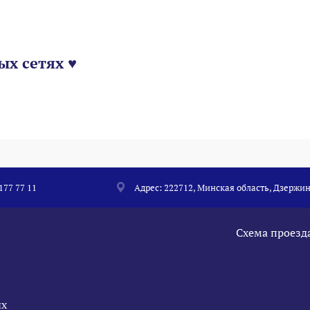
ых сетях ♥
 177 77 11
Адрес: 222712, Минская область, Дзержин
Схема проезд
ых