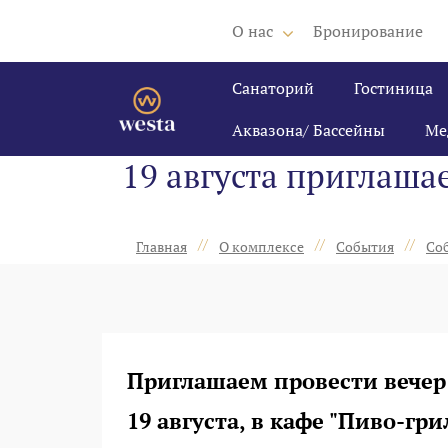
О нас
Бронирование
Санаторий
Гостиница
Аквазона/ Бассейны
Ме
19 августа приглаша
//
//
//
Главная
О комплексе
События
Соб
Приглашаем провести вечер
19 августа, в кафе "Пиво-гри