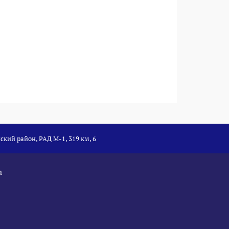
ский район, РАД М-1, 319 км, 6
а