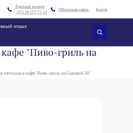
Единый номер
Обратная связь
Карта
+375 29 177-77-11
ивный отдых
 кафе "Пиво-гриль на
ер пятницы в кафе "Пиво-гриль на Садовой,20"