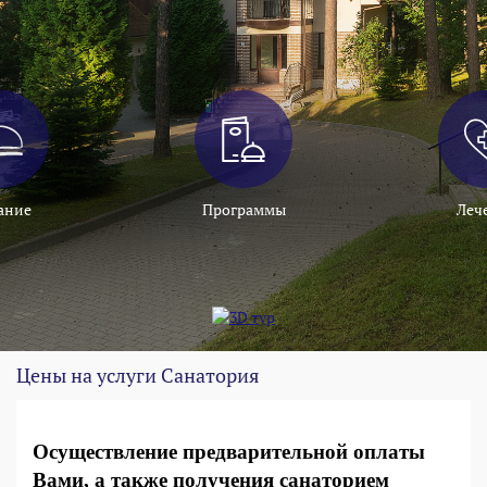
ание
Программы
Леч
Цены на услуги Санатория
Осуществление предварительной оплаты
Вами, а также получения санаторием