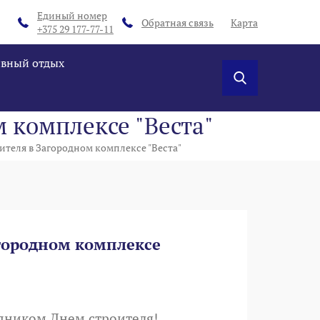
Единый номер
Обратная связь
Карта
+375 29 177-77-11
ивный отдых
м комплексе "Веста"
оителя в Загородном комплексе "Веста"
агородном комплексе
дником Днем строителя!