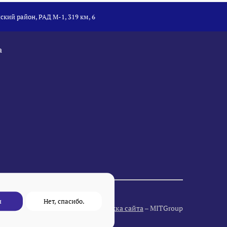
ский район, РАД М-1, 319 км, 6
а
н
Нет, спасибо.
Разработка и поддержка сайта
– MITGroup