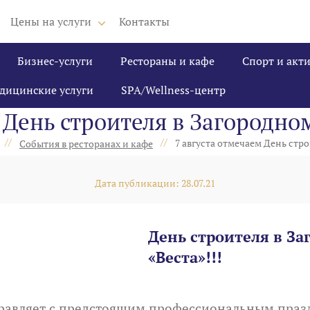
Цены на услуги
Контакты
Бизнес-услуги
Рестораны и кафе
Спорт и акт
дицинские услуги
SPA/Wellness-центр
 День строителя в Загородно
//
//
7 августа отмечаем День стр
События в ресторанах и кафе
Дата публикации: 28.07.21
День строителя в З
«Веста»!!!
дравляет с предстоящим профессиональным праз