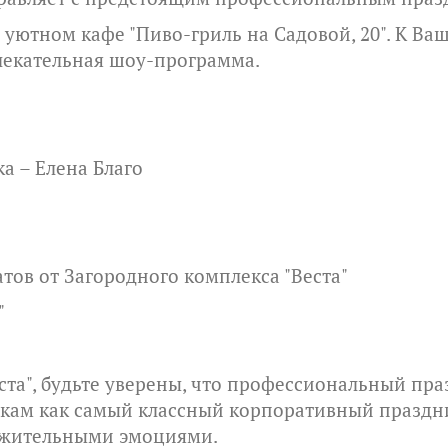
 уютном кафе "Пиво-гриль на Садовой, 20". К Ва
лекательная шоу-программа.
а – Елена Благо
ов от Загородного комплекса "Веста"
"
та", будьте уверены, что профессиональный пра
икам как самый классный корпоративный празд
ожительными эмоциями.