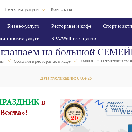
Цены на услуги
Контакты
Бизнес-услуги
Рестораны и кафе
Спорт и акт
дицинские услуги
SPA/Wellness-центр
приглашаем на большой СЕМ
//
//
7 мая в 13:00 приглашае
ия
События в ресторанах и кафе
Дата публикации: 07.04.23
ПРАЗДНИК
в
Веста»!