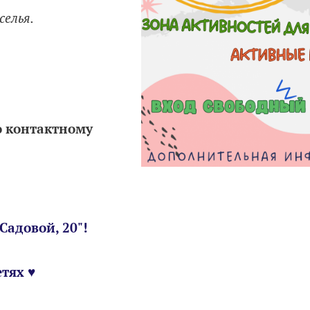
селья.
 контактному
Садовой, 20"!
тях ♥