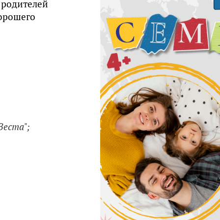
х родителей
хорошего
Веста"
;