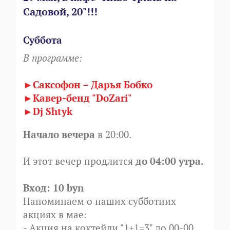
Садовой, 20"!!!
Суббота
В программе:
►Саксофон – Дарья Бобко
►Кавер-бенд "DoZari"
►Dj Shtyk
Начало вечера
в 20:00.
И этот вечер продлится
до 04:00 утра.
Вход: 10 byn
Напоминаем о наших субботних
акциях в мае:
- Акция на коктейли "1+1=3" до 00-00