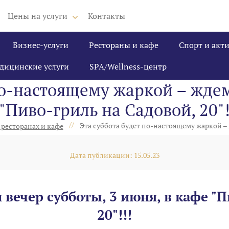
Цены на услуги
Контакты
Бизнес-услуги
Рестораны и кафе
Спорт и акт
дицинские услуги
SPA/Wellness-центр
по-настоящему жаркой – ждем
"Пиво-гриль на Садовой, 20"
//
Эта суббота будет по-настоящему жаркой – ж
 ресторанах и кафе
Дата публикации: 15.05.23
вечер субботы, 3 июня, в кафе "П
20"!!!