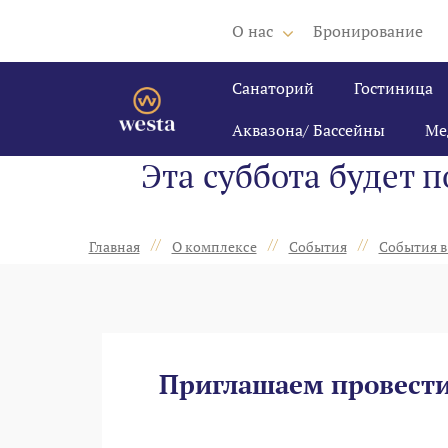
О нас
Бронирование
Санаторий
Гостиница
Аквазона/ Бассейны
Ме
Эта суббота будет 
//
//
//
Главная
О комплексе
События
События в
Приглашаем провести 