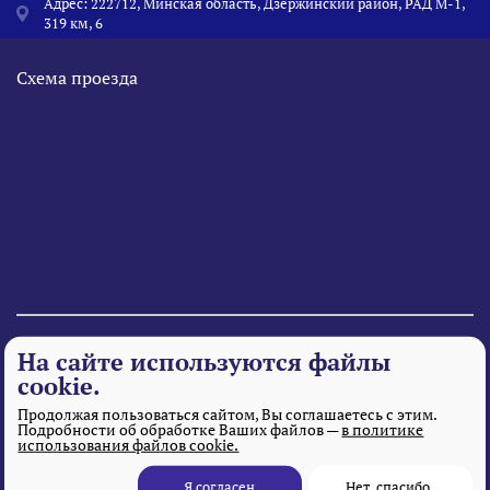
Адрес: 222712, Минская область, Дзержинский район, РАД М-1,
319 км, 6
Схема проезда
© 1995 - 2026 «Веста» Все права защищены.
На сайте используются файлы
cookie.
Продолжая пользоваться сайтом, Вы соглашаетесь с этим.
Подробности об обработке Ваших файлов —
в политике
использования файлов cookie.
Я согласен
Нет, спасибо.