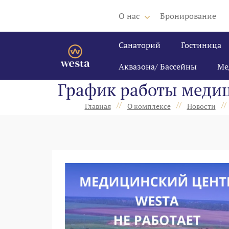
О нас
Бронирование
Санаторий
Гостиница
Аквазона/ Бассейны
Ме
График работы медиц
//
//
//
Главная
О комплексе
Новости