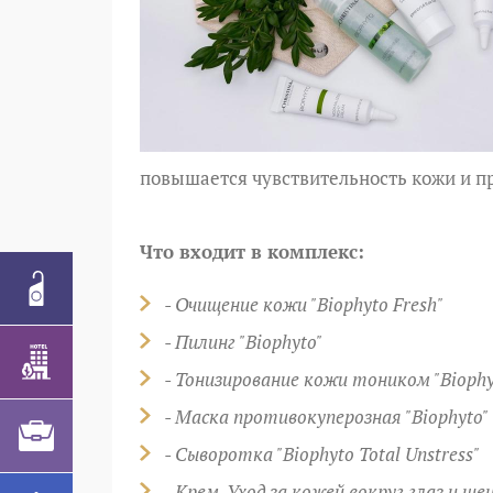
повышается
чувствительность кожи и п
Что входит в комплекс:
- Очищение кожи "Biophyto Fresh"
- Пилинг "Biophyto"
- Тонизирование кожи тоником "Biophy
- Маска противокуперозная "Biophyto"
- Сыворотка "Biophyto Total Unstress"
- Крем-Уход за кожей вокруг глаз и шеи