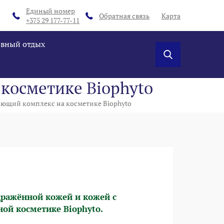
Единый номер
Обратная связь
Карта
+375 29 177-77-11
ивный отдых
косметике Biophyto
ающий комплекс на косметике Biophyto
здражённой кожей и кожей с
ой косметике Biophyto.