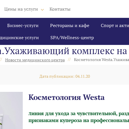
Цены на услуги
Контакты
Бизнес-услуги
Рестораны и кафе
Спорт и акт
дицинские услуги
SPA/Wellness-центр
a.Ухаживающий комплекс на 
//
//
Косметология Westa.Ухажив
Новости медицинского центра
Дата публикации: 04.11.20
Косметология Westa
иния для ухода за чувствительной, ра
Л
признаками купероза на профессиональн