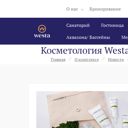
О нас
Бронирование
Санаторий
Гостиница
Аквазона/ Бассейны
Ме
Косметология West
//
//
Главная
О комплексе
Новости