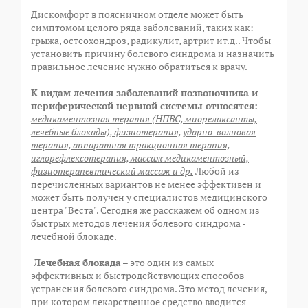
⠀
Дискомфорт в поясничном отделе может быть
симптомом целого ряда заболеваний, таких как:
грыжа, остеохондроз, радикулит, артрит ит.д.. Чтобы
установить причину болевого синдрома и назначить
правильное лечение нужно обратиться к врачу.
⠀
К видам лечения заболеваний позвоночника и
периферической нервной системы относятся:
медикаментозная терапия (НПВС, миорелаксанты,
лечебные блокады), физиотерапия, ударно-волновая
терапия, аппаратная тракционная терапия,
иглорефлексотерапия, массаж медикаментозный,
физиотерапевтический массаж и др.
Любой из
перечисленных вариантов не менее эффективен и
может быть получен у специалистов медицинского
центра "Веста". Сегодня же расскажем об одном из
быстрых методов лечения болевого синдрома -
лечебной блокаде.
⠀
Лечебная блокада
– это один из самых
эффективных и быстродействующих способов
устранения болевого синдрома. Это метод лечения,
при котором лекарственное средство вводится