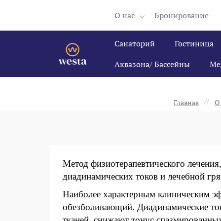
О нас
Бронирование
Санаторий
Гостиница
Аквазона/ Бассейны
Ме
//
Главная
О
Метод физиотерапевтического лечения,
диадинамических токов и лечебной гря
Наиболее характерным клиническим эф
обезболивающий. Диадинамические ток
тканей, снижают тонус спазмированных