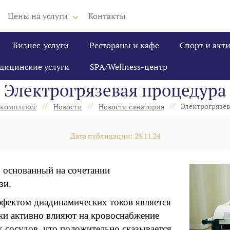
Цены на услуги
Контакты
Бизнес-услуги
Рестораны и кафе
Спорт и акт
дицинские услуги
SPA/Wellness-центр
Электрогрязевая процедура
//
//
//
Электрогрязев
 комплексе
Новости
Новости санатория
Дата публикации: 28.11.24
 основанный на сочетании
зи.
фектом диадинамических токов является
и активно влияют на кровоснабжение
 сосудов, что положительно сказывается