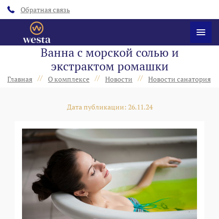
Обратная связь
Ванна с морской солью и
экстрактом ромашки
//
//
//
/
Главная
О комплексе
Новости
Новости санатория
Дата публикации: 26.11.24