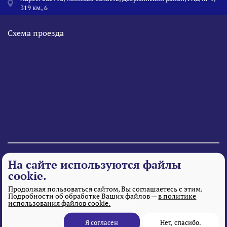
319 км, 6
Схема проезда
© 1995 - 2026 «Веста» Все права защищены.
На сайте используются файлы
cookie.
Продолжая пользоваться сайтом, Вы соглашаетесь с этим.
Подробности об обработке Ваших файлов —
в политике
использования файлов cookie.
Я согласен
Нет, спасибо.
Разработка и поддержка сайта
– MITGroup