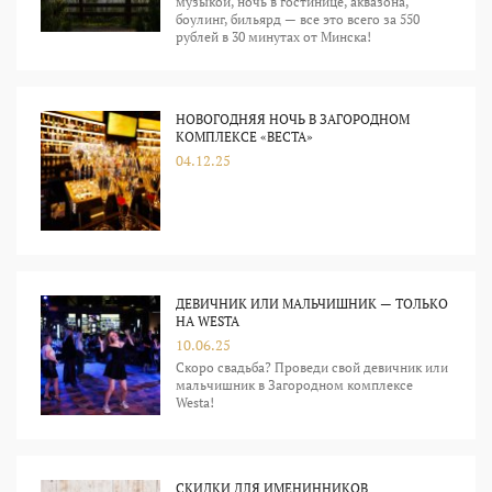
музыкой, ночь в гостинице, аквазона,
боулинг, бильярд — все это всего за 550
рублей в 30 минутах от Минска!
НОВОГОДНЯЯ НОЧЬ В ЗАГОРОДНОМ
КОМПЛЕКСЕ «ВЕСТА»
04.12.25
ДЕВИЧНИК ИЛИ МАЛЬЧИШНИК — ТОЛЬКО
НА WESTA
10.06.25
Скоро свадьба? Проведи свой девичник или
мальчишник в Загородном комплексе
Westa!
СКИДКИ ДЛЯ ИМЕНИННИКОВ