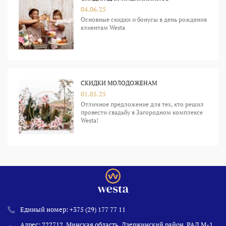
04.06.25
Основные скидки и бонусы в день рождения
клиентам Westa
СКИДКИ МОЛОДОЖЕНАМ
01.05.25
Отличное предложение для тех, кто решил
провести свадьбу в Загородном комплексе
Westa!
Единый номер:
+375 (29) 177 77 11
Адрес: 222712, Минская область, Дзержинский район, РАД М-1,