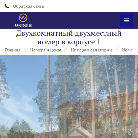
Обратная связь
Двухкомнатный двухместный
номер в корпусе 1
//
//
//
Главная
Номера и цены
Номера в санатории
Номера 