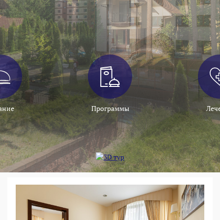
ание
Программы
Леч