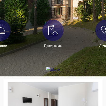
ание
Программы
Леч