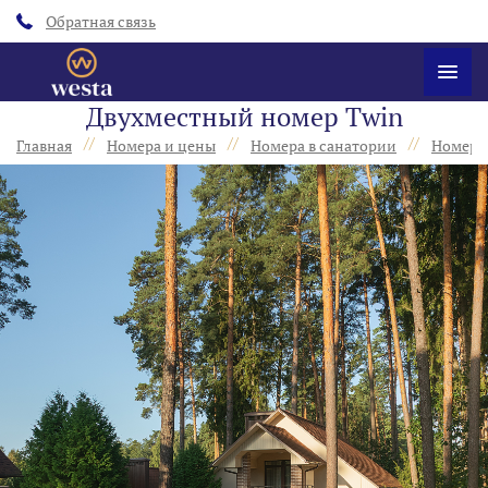
Обратная связь
Двухместный номер Twin
//
//
//
Главная
Номера и цены
Номера в санатории
Номера 