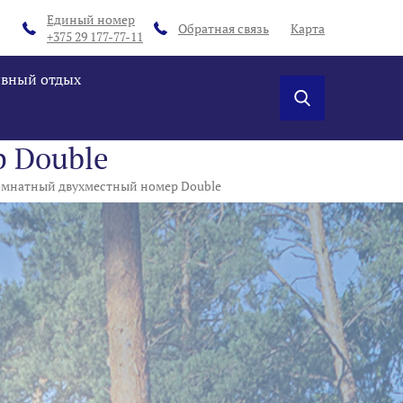
Единый номер
Обратная связь
Карта
+375 29 177-77-11
ивный отдых
 Double
мнатный двухместный номер Double