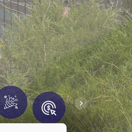
азвлечения и
Питание
досуг
Способы
Програм