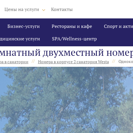
Цены на услуги
Контакты
Бизнес-услуги
Рестораны и кафе
Спорт и акт
дицинские услуги
SPA/Wellness-центр
мнатный двухместный номер
//
//
Одноко
а в санатории
Номера в корпусе 2 санатория Westa