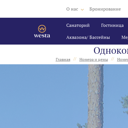
О нас
Бронирование
Санаторий
Гостиница
Аквазона/ Бассейны
Ме
Одноко
//
//
Главная
Номера и цены
Номер