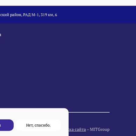
ский район, РАД М-1, 319 км, 6
а
н
Нет, спасибо.
Разработка и поддержка сайта
– MITGroup