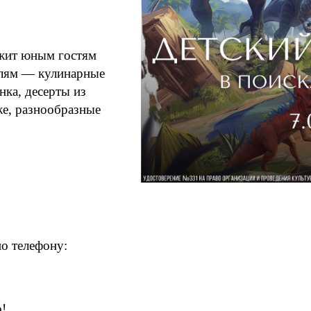
ожит юным гостям
елям — кулинарные
ка, десерты из
же, разнообразные
о телефону:
о!