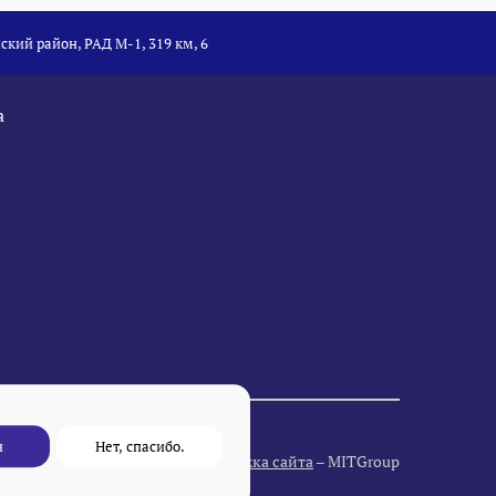
ский район, РАД М-1, 319 км, 6
а
н
Нет, спасибо.
Разработка и поддержка сайта
– MITGroup