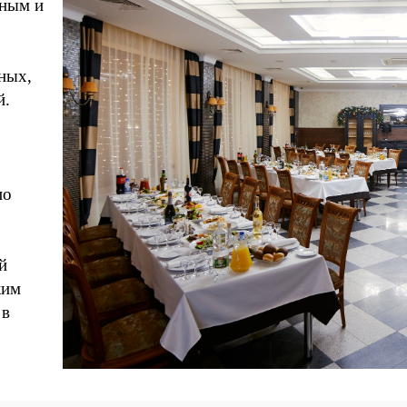
нным и
ных,
й.
по
й
жим
 в