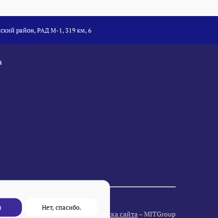
ский район, РАД М-1, 319 км, 6
а
н
Нет, спасибо.
Разработка и поддержка сайта
– MITGroup