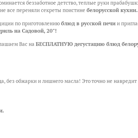
оминается беззаботное детство, теплые руки прабабушки
, не все переняли секреты поистине
белорусской кухни.
диции по приготовлению
блюд в русской печи
и пригла
риль на Садовой, 20"!
лашаем Вас на
БЕСПЛАТНУЮ дегустацию блюд белору
ща, без обжарки и лишнего масла! Это точно не навредит
и.