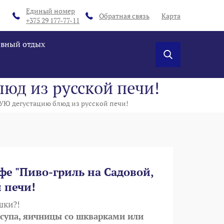
Единый номер
Обратная связь
Карта
+375 29 177-77-11
ивный отдых
юд из русской печи!
УЮ дегустацию блюд из русской печи!
фе "Пиво-гриль на Садовой,
 печи!
шки?!
о супа, яичницы со шкварками или