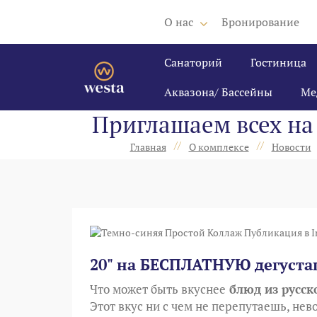
О нас
Бронирование
Санаторий
Гостиница
Аквазона/ Бассейны
Ме
Приглашаем всех на
//
//
Главная
О комплексе
Новости
20" на БЕСПЛАТНУЮ дегуста
Что может быть вкуснее
блюд из русск
Этот вкус ни с чем не перепутаешь, не