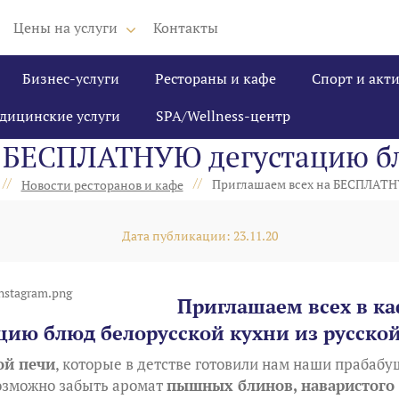
Цены на услуги
Контакты
Бизнес-услуги
Рестораны и кафе
Спорт и акт
дицинские услуги
SPA/Wellness-центр
 БЕСПЛАТНУЮ дегустацию бл
//
//
Приглашаем всех на БЕСПЛАТН
Новости ресторанов и кафе
Дата публикации: 23.11.20
Приглашаем всех в ка
цию блюд белорусской кухни из русской
ой печи
, которые в детстве готовили нам наши прабабу
возможно забыть аромат
пышных блинов
, наваристог