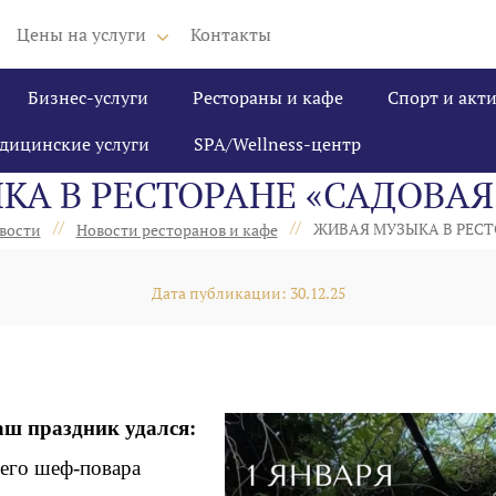
Цены на услуги
Контакты
Бизнес-услуги
Рестораны и кафе
Спорт и акт
дицинские услуги
SPA/Wellness-центр
А В РЕСТОРАНЕ «САДОВАЯ 
//
//
ЖИВАЯ МУЗЫКА В РЕСТО
вости
Новости ресторанов и кафе
Дата публикации: 30.12.25
Ваш праздник удался:
шего шеф-повара