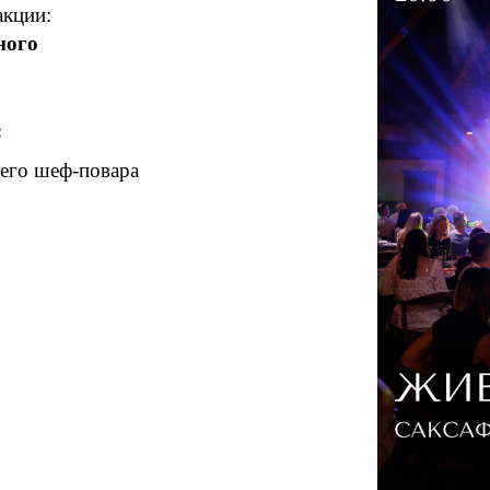
акции:
ного
:
шего шеф-повара