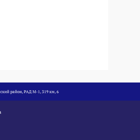
ский район, РАД М-1, 319 км, 6
а