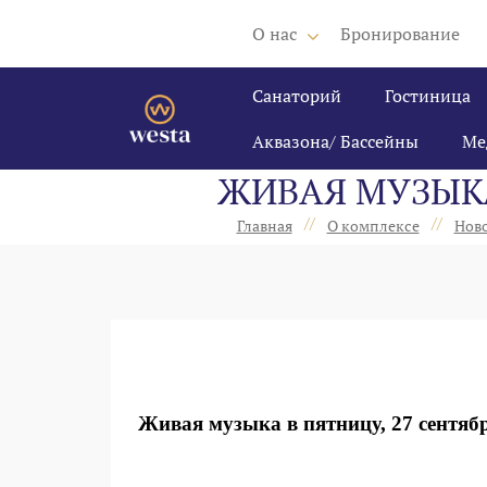
О нас
Бронирование
Санаторий
Гостиница
Аквазона/ Бассейны
Ме
ЖИВАЯ МУЗЫКА 
//
//
Главная
О комплексе
Нов
Живая музыка в пятницу, 27 сентяб