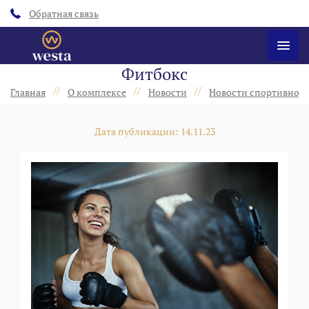
Обратная связь
Фитбокс
//
//
//
Главная
О комплексе
Новости
Новости спортивного
Дата публикации: 14.11.23