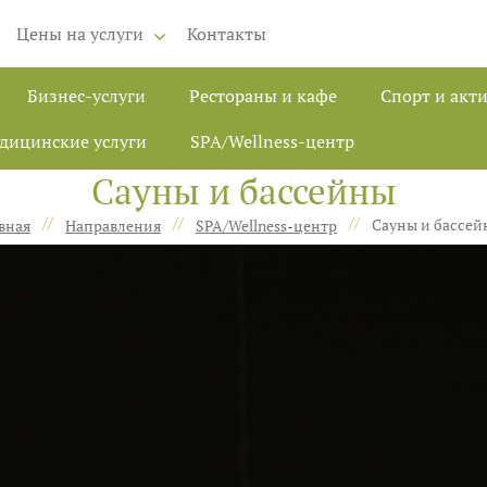
Цены на услуги
Контакты
Бизнес-услуги
Рестораны и кафе
Спорт и акт
дицинские услуги
SPA/Wellness-центр
Сауны и бассейны
//
//
//
Сауны и бассей
вная
Направления
SPA/Wellness-центр