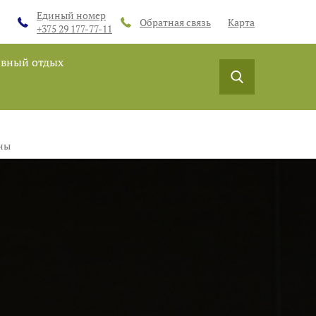
Единый номер
Обратная связь
Карта
+375 29 177-77-11
ивный отдых
ны