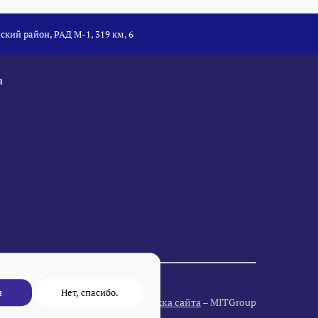
ский район, РАД М-1, 319 км, 6
а
н
Нет, спасибо.
Разработка и поддержка сайта
– MITGroup