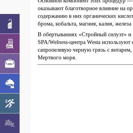
Основной компонент этих процедур — 
оказывают благотворное влияние на о
содержанию в них органических кисло
брома, кобальта, магния, калия, железа
В обертываниях «Стройный силуэт» и 
SPA/Welness-центра Westa используют 
сапропелевую черную грязь с янтарем, 
Мертвого моря.