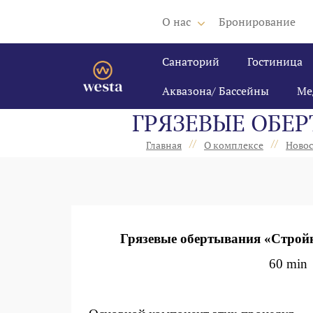
О нас
Бронирование
Санаторий
Гостиница
Аквазона/ Бассейны
Ме
ГРЯЗЕВЫЕ ОБЕР
//
//
Главная
О комплексе
Ново
Грязевые обертывания «Стройн
60 min