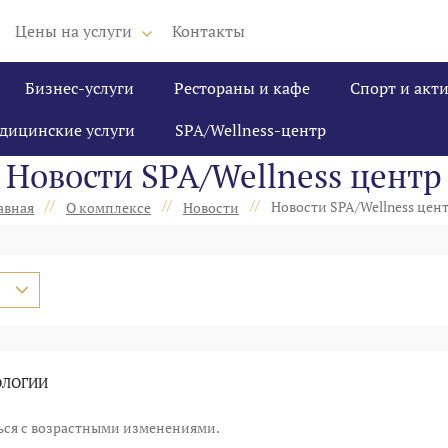
Цены на услуги
Контакты
Бизнес-услуги
Рестораны и кафе
Спорт и акт
дицинские услуги
SPA/Wellness-центр
Новости SPA/Wellness центр
//
//
//
Новости SPA/Wellness цен
авная
О комплексе
Новости
ОЛОГИИ
ься с возрастными изменениями.