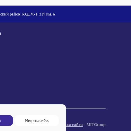
ский район, РАД М-1, 319 км, 6
а
н
Нет, спасибо.
Разработка и поддержка сайта
– MITGroup