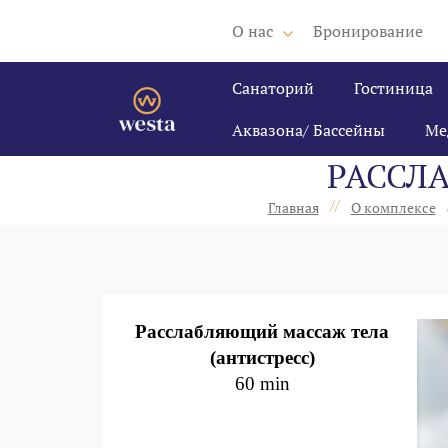
О нас
Бронирование
Санаторий
Гостиница
Аквазона/ Бассейны
Ме
РАССЛ
//
Главная
О комплексе
Расслабляющий массаж тела
(антистресс)
60 min