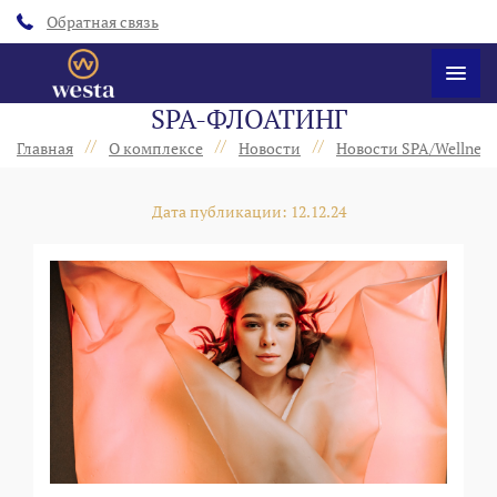
Обратная связь
SPA-ФЛОАТИНГ
//
//
//
Главная
О комплексе
Новости
Новости SPA/Wellness
Дата публикации: 12.12.24