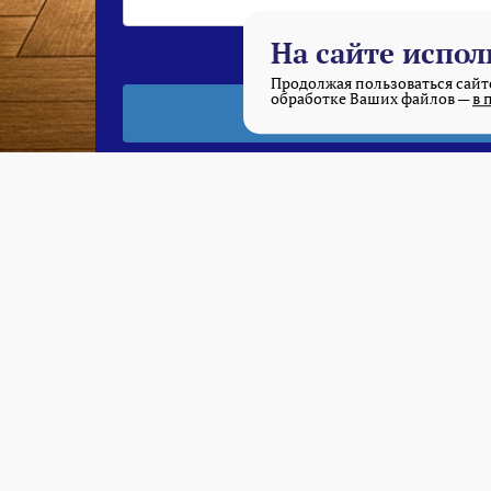
На сайте испол
Продолжая пользоваться сайто
обработке Ваших файлов —
в 
Продукция глубокой замороз
Производственный цех Westa
готов обесп
Мы предлагаем:
Широкий ассортимент продукции глубоко
солянка, мясные блюда, простые и сложн
чебуреки, ватрушки, смаженки, сосиски 