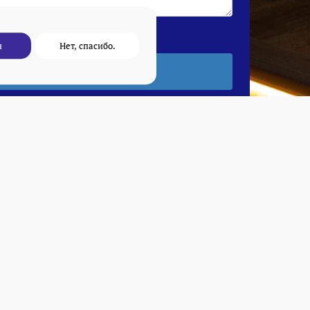
н
Нет, спасибо.
и.