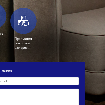
ая
Продукция
глубокой
заморозки
толика