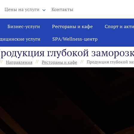
Цены на услуги
Контакты
Бизнес-услуги
Рестораны и кафе
Спорт и акт
дицинские услуги
SPA/Wellness-центр
родукция глубокой замороз
//
//
//
Продукция глубокой з
Направления
Рестораны и кафе