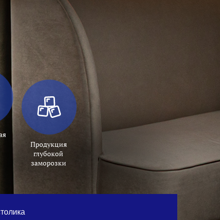
ая
Продукция
глубокой
заморозки
толика