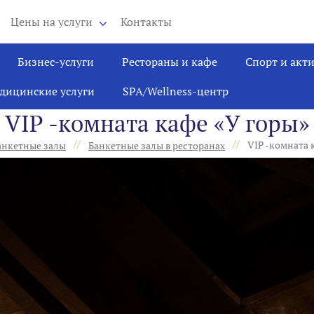
Цены на услуги
Контакты
Бизнес-услуги
Рестораны и кафе
Спорт и акт
дицинские услуги
SPA/Wellness-центр
VIP -комната кафе «У горы»
//
//
VIP -комната 
анкетные залы
Банкетные залы в ресторанах