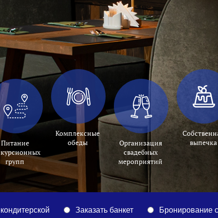
Комплексные
Собственн
обеды
выпечка
Питание
Организация
скурсионных
свадебных
групп
мероприятий
 кондитерской
Заказать банкет
Бронирование с