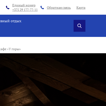
Единый номер
Обратная связь
Карта
+375 29 177-77-11
ивный отдых
кафе «У горы»