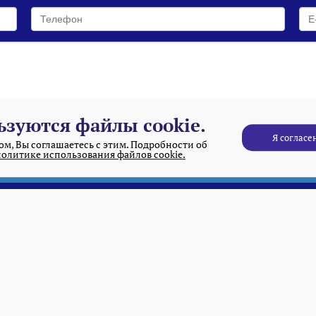
ьзуются файлы cookie.
Согласен на обработку
персональныx данных
Я согласе
м, Вы соглашаетесь с этим. Подробности об
политике использования файлов cookie.
ОТПРАВИТЬ
----