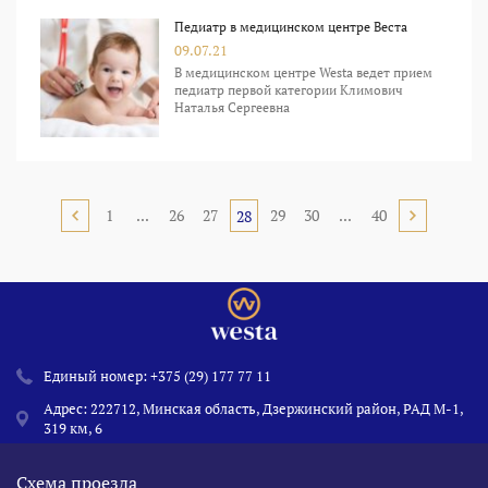
Педиатр в медицинском центре Веста
09.07.21
В медицинском центре Westa ведет прием
педиатр первой категории Климович
Наталья Сергеевна
1
...
26
27
29
30
...
40
28
Единый номер:
+375 (29) 177 77 11
Адрес: 222712, Минская область, Дзержинский район, РАД М-1,
319 км, 6
Схема проезда