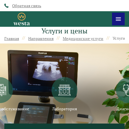
Обратная связь
Услуги и цены
//
//
//
Услуги 
Главная
Направления
Медицинские услуги
 обслуживание
Лаборатория
Диагн