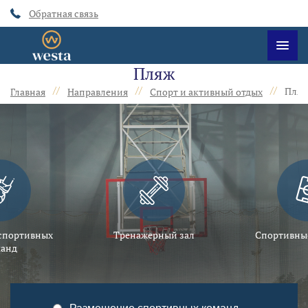
Обратная связь
Пляж
//
//
//
Пля
Главная
Направления
Спорт и активный отдых
спортивных
Тренажерный зал
Спортивны
анд