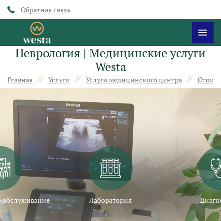
Обратная связь
Неврология | Медицинские услуги
Westa
//
//
//
Главная
Услуги
Услуги медицинского центра
Стоимо
 обслуживание
Лаборатория
Диагн