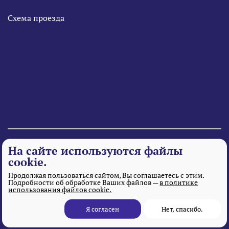
Схема проезда
© 1995 - 2026 «Веста» Все права защищены.
На сайте используются файлы
cookie.
Продолжая пользоваться сайтом, Вы соглашаетесь с этим.
Подробности об обработке Ваших файлов —
в политике
использования файлов cookie.
Я согласен
Нет, спасибо.
Разработка и поддержка сайта
– MITGroup